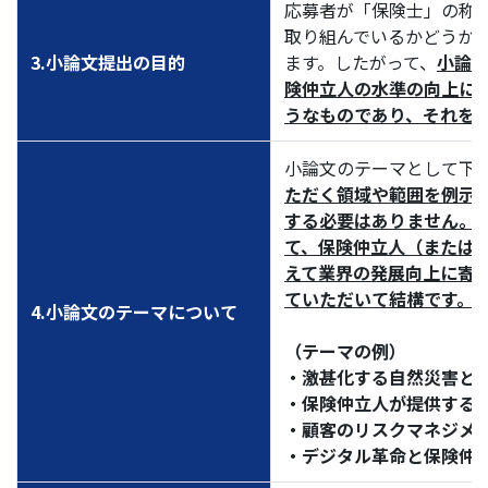
応募者が「保険士」の称
取り組んでいるかどうか
3.小論文提出の目的
ます。したがって、
小論
険仲立人の水準の向上に
うなものであり、それを
小論文のテーマとして下
ただく領域や範囲を例示
する必要はありません。
て、保険仲立人（または
えて業界の発展向上に寄
ていただいて結構です。
4.小論文のテーマについて
（テーマの例）
・激甚化する自然災害と
・保険仲立人が提供する
・顧客のリスクマネジメ
・デジタル革命と保険仲