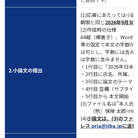
(1)応募にあたっては小
期限と同じ
2026年9月30
(2)作成時の仕様
A4縦（横書き）、Wor
準の設定で本文の字数が4,
は可とし、字数には含み
は字数に含みません。
・1行目に「2026年日本
2.小論文の提出
・2行目に氏名、所属、生
・3行目に論文のテーマ
・4行目 空欄（サブタイ
・5行目から 本文開始
(3)ファイル名は"本人氏名
（例）保険 太郎⇒hoken t
(4)
小論文は、(3)のファ
レス
pria@jiba.jp
に送付