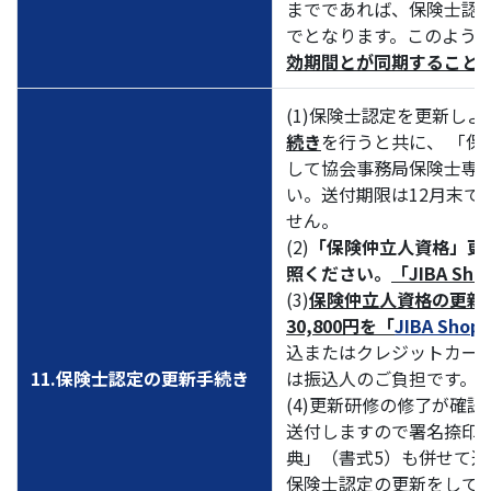
までであれば、保険士認定の
でとなります。このよう
効期間とが同期すること
(1)保険士認定を更新し
続き
を行うと共に、 「保
して協会事務局保険士専
い。送付期限は12月末で
せん。
(2)
「保険仲立人資格」更
照ください。
「JIBA 
(3)
保険仲立人資格の更新料2
30,800円を「
JIBA Shop
込またはクレジットカー
11.保険士認定の更新手続き
は振込人のご負担です。
(4)更新研修の修了が確
送付しますので署名捺印
典」（書式5）も併せて
保険士認定の更新をして