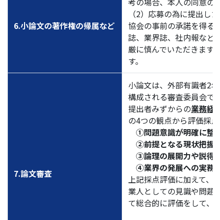
考の場合、本人の同意の
（2）応募の為に提出し
6.小論文の著作権の帰属など
協会の事前の承諾を得る
誌、業界誌、社内報など
厳に慎んでいただきます
す。
小論文は、外部有識者2名
構成される審査委員会で
提出者みずからの
業務経
の4つの観点から評価採点
①問題意識が明確に整
②前提となる現状把握が
③論理の展開力や説得
④業界の発展への実務的
7.論文審査
上記採点評価に加えて、
業人としての見識や問題
て総合的に評価をして、