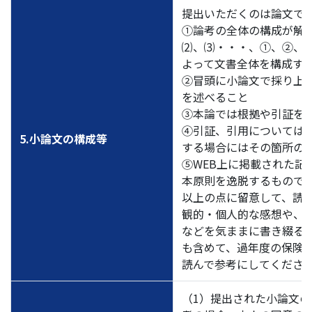
提出いただくのは論文で
①論考の全体の構成が解り
⑵、⑶・・・、①、②、
よって文書全体を構成す
②冒頭に小論文で採り上
を述べること
③本論では根拠や引証を
④引証、引用については
5.小論文の構成等
する場合にはその箇所のU
⑤WEB上に掲載された
本原則を逸脱するもので
以上の点に留意して、読
観的・個人的な感想や、
などを気ままに書き綴る
も含めて、過年度の保険
読んで参考にしてくださ
（1）提出された小論文