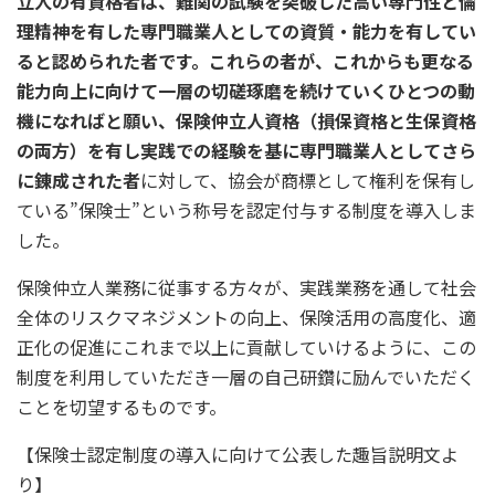
立人の有資格者は、難関の試験を突破した高い専門性と倫
理精神を有した専門職業人としての資質・能力を有してい
ると認められた者です。これらの者が、これからも更なる
能力向上に向けて一層の切磋琢磨を続けていくひとつの動
機になればと願い、保険仲立人資格（損保資格と生保資格
の両方）を有し実践での経験を基に専門職業人としてさら
に錬成された者
に対して、協会が商標として権利を保有し
ている”保険士”という称号を認定付与する制度を導入しま
した。
保険仲立人業務に従事する方々が、実践業務を通して社会
全体のリスクマネジメントの向上、保険活用の高度化、適
正化の促進にこれまで以上に貢献していけるように、この
制度を利用していただき一層の自己研鑽に励んでいただく
ことを切望するものです。
【保険士認定制度の導入に向けて公表した趣旨説明文よ
り】