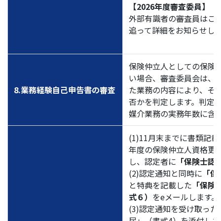
【2026年度審査委員】
外部有識者の審査員はこ
追って詳細をお知らせし
保険仲立人としての保険
い場合、審査委員会は、
8.業務経験自己申告書の審査
た業務の内容により、そ
否かを判定します。判定
媒介業務の実務年数に含
(1)11月末までに書類記
年度の保険仲立人資格更
し、認定者に
「保険士認
(2)認定通知と同時に
「保
と特典を記載した
「保険
式６）
をeメールします。
(3)認定通知を受け取っ
届」（書式4）を添付した