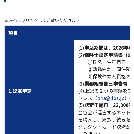
※左右にフリックしてご覧いただけます。
項目
(1)
申込期間は、2026年6
(2)
保険士認定申請書（書
①氏名、生年月日、自
②勤務先名、同住所、
③保険仲立人資格の取
(3)
業務経験自己申告書（
1.認定申請
(4)上記の２つの書類を
ドレス（
pria@jiba.jp
）宛
(5)
認定申請料 33,000円
当協会が運営するネット
を購入し、支払手続きを行っ
クレジットカード決済が
ご負担です。