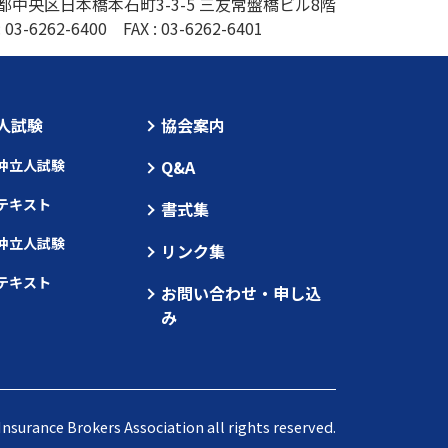
都中央区日本橋本石町3-3-5 三友常盤橋ビル8階
:
03-6262-6400
FAX : 03-6262-6401
人試験
協会案内
仲立人試験
Q&A
テキスト
書式集
仲立人試験
リンク集
テキスト
お問い合わせ・申し込
み
nsurance Brokers Association all rights reserved.