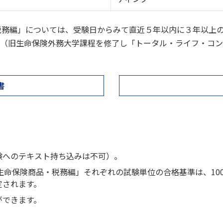
税務編」については、受験日からみて直近５年以内に３年以上
（旧生命保険外務大学課程を修了し「トータル・ライフ・コン
書
験へのテキスト持ち込みは不可）。
生命保険商品・税務編」それぞれの試験単位の合格基準は、10
定されます。
ができます。