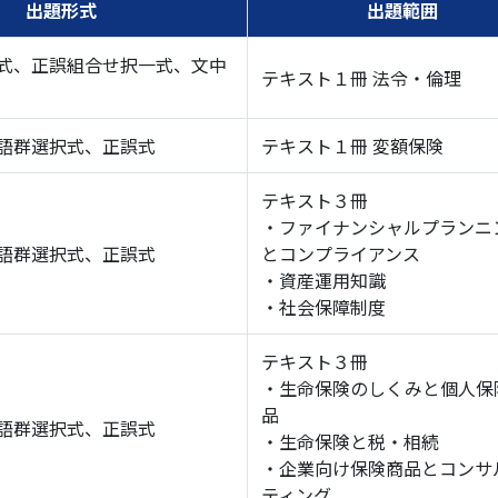
出題形式
出題範囲
式、正誤組合せ択一式、文中
テキスト１冊 法令・倫理
語群選択式、正誤式
テキスト１冊 変額保険
テキスト３冊
・ファイナンシャルプランニ
語群選択式、正誤式
とコンプライアンス
・資産運用知識
・社会保障制度
テキスト３冊
・生命保険のしくみと個人保
品
語群選択式、正誤式
・生命保険と税・相続
・企業向け保険商品とコンサ
ティング