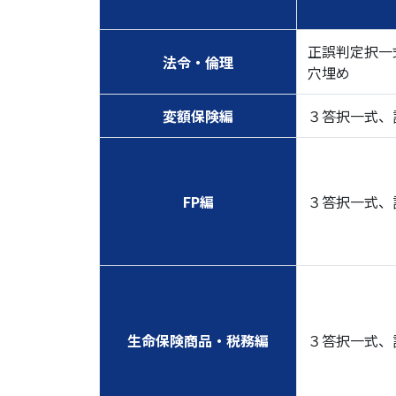
正誤判定択一
法令・倫理
穴埋め
変額保険編
３答択一式、
FP編
３答択一式、
生命保険商品・税務編
３答択一式、